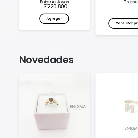
Enigma Joyas
Tressa
Precio:
226.800
Agregar
Consultar pr
Novedades