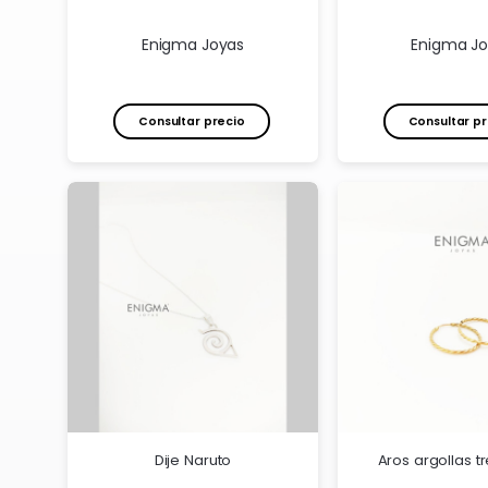
Enigma Joyas
Enigma J
Consultar precio
Consultar pr
Dije Naruto
Aros argollas 