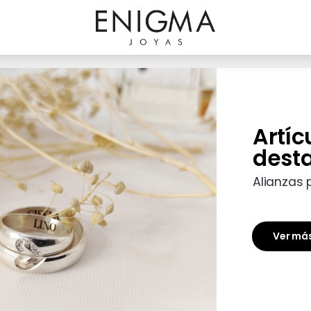
Artíc
dest
Alianzas 
Ver má