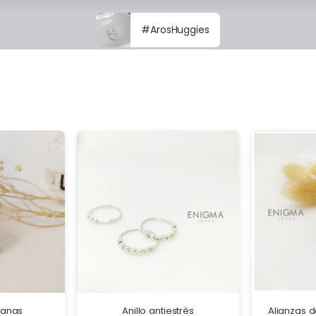
#ArosHuggies
lianas
Anillo antiestrès
Alianzas d