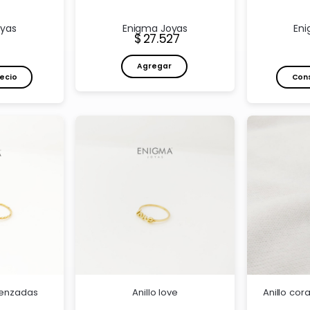
oyas
Enigma Joyas
Eni
Precio:
27.527
Agregar
ecio
Cons
trenzadas
Anillo love
Anillo cor