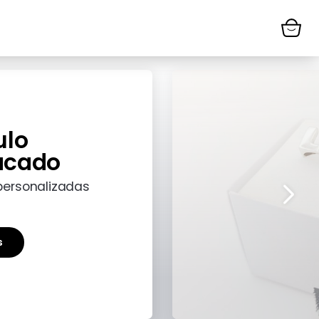
ulo
acado
personalizadas
s