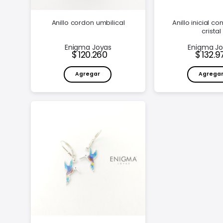
Anillo cordon umbilical
Anillo inicial c
cristal
Enigma Joyas
Enigma J
Precio:
Preci
120.260
132.9
Agregar
Agrega