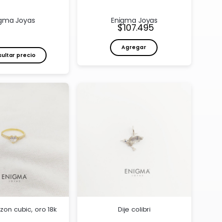
gma Joyas
Enigma Joyas
Precio:
107.495
Agregar
ultar precio
azon cubic, oro 18k
Dije colibri