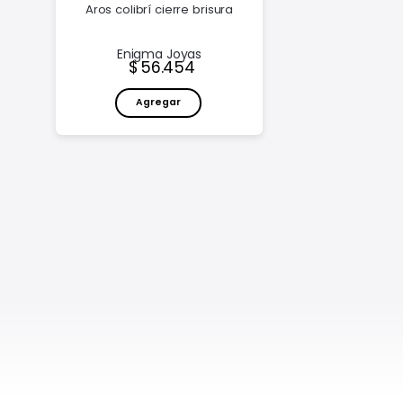
Aros colibrí cierre brisura
Enigma Joyas
Precio:
56.454
Agregar