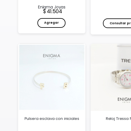
Enigma Joyas
Precio:
41.504
Agregar
Consultar pr
Pulsera esclava con iniciales
Reloj Tressa