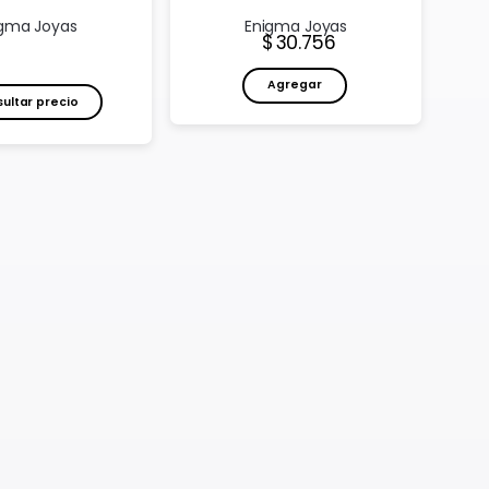
gma Joyas
Enigma Joyas
Precio:
30.756
Agregar
ultar precio