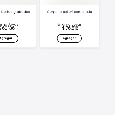
a bolitas grabadas
Conjunto colibrí esmaltado
gma Joyas
Enigma Joyas
Precio:
Precio:
60.186
76.516
Agregar
Agregar