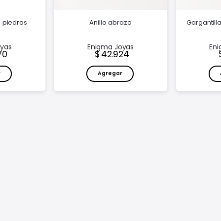
on piedras
Anillo abrazo
Gargantill
oyas
Enigma Joyas
Eni
o:
Precio:
70
42.924
r
Agregar