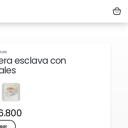
PLA16
era esclava con
iales
cio:
6.800
gar