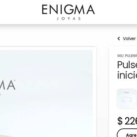
Volver
SKU: PULENI
Puls
inic
Pre
22
Agre