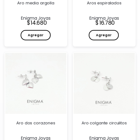
Aro media argolla
Aros espiralados
Enigma Joyas
Enigma Joyas
Precio:
Precio:
14.680
16.780
Agregar
Agregar
Aro dos corazones
Aro colgante circulitos
Enigma Joyas
Enigma Joyas