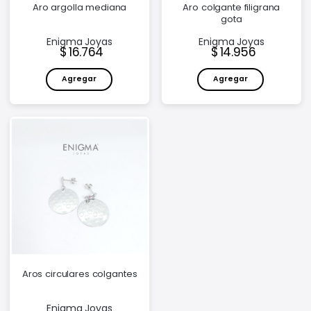
Aro argolla mediana
Aro colgante filigrana
gota
Enigma Joyas
Enigma Joyas
Precio:
Precio:
16.764
14.956
Agregar
Agregar
Aros circulares colgantes
Enigma Joyas