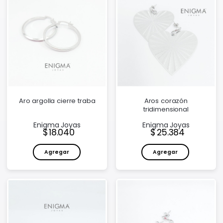
Aro argolla cierre traba
Aros corazón
tridimensional
Enigma Joyas
Enigma Joyas
Precio:
Precio:
18.040
25.384
Agregar
Agregar