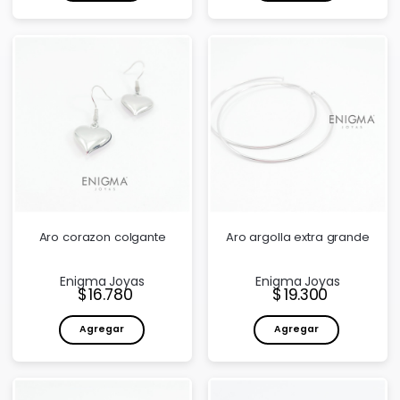
Aro corazon colgante
Aro argolla extra grande
Enigma Joyas
Enigma Joyas
Precio:
Precio:
16.780
19.300
Agregar
Agregar