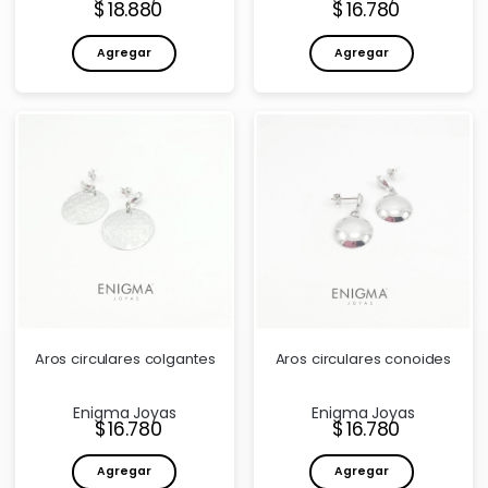
Precio:
Precio:
18.880
16.780
Agregar
Agregar
Aros circulares colgantes
Aros circulares conoides
Enigma Joyas
Enigma Joyas
Precio:
Precio:
16.780
16.780
Agregar
Agregar