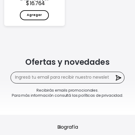
Precio:
16.764
Agregar
Ofertas y novedades
Recibirás emails promocionales.
Para más información consultá las políticas de privacidad.
Biografía