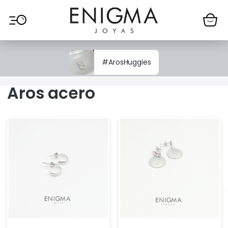
Ir al contenido
#ArosHuggies
Aros acero