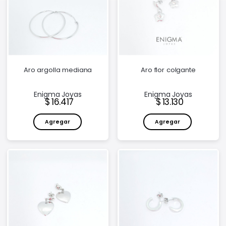
Aro argolla mediana
Aro flor colgante
Enigma Joyas
Enigma Joyas
Precio:
Precio:
16.417
13.130
Agregar
Agregar