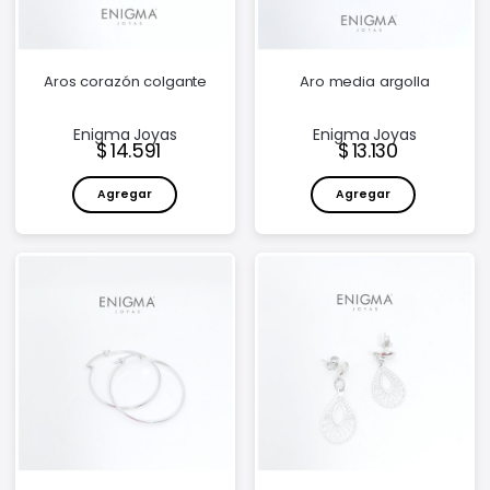
Aros corazón colgante
Aro media argolla
Enigma Joyas
Enigma Joyas
Precio:
Precio:
14.591
13.130
Agregar
Agregar