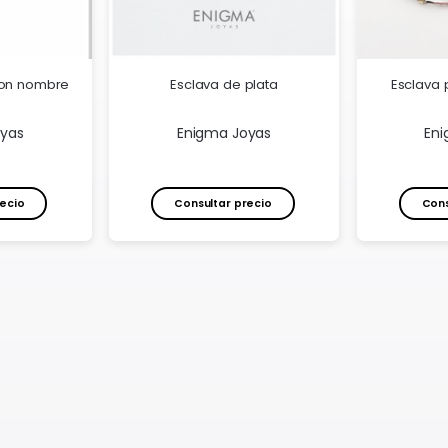
con nombre
Esclava de plata
Esclava 
oyas
Enigma Joyas
Eni
ecio
Consultar precio
Cons