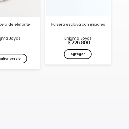
pelo de elefante
Pulsera esclava con iniciales
gma Joyas
Enigma Joyas
Precio:
226.800
Agregar
ultar precio