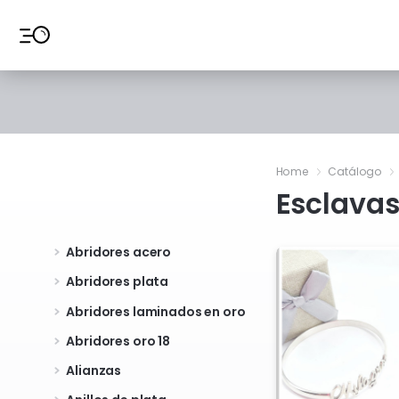
Ir al contenido
Home
Catálogo
Esclavas
Abridores acero
Abridores plata
Abridores laminados en oro
Abridores oro 18
Alianzas