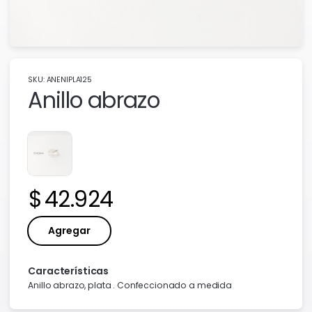
SKU: ANENIPLA125
Anillo abrazo
Precio:
42.924
Agregar
Características
Anillo abrazo, plata . Confeccionado a medida