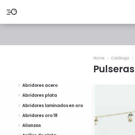
Ir al contenido
Home
Catálogo
Pulsera
Abridores acero
Abridores plata
Abridores laminados en oro
Abridores oro 18
Alianzas