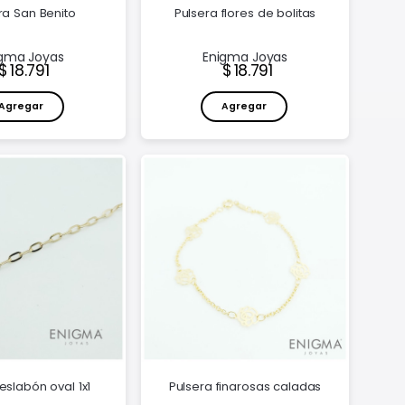
ra San Benito
Pulsera flores de bolitas
gma Joyas
Enigma Joyas
Precio:
Precio:
18.791
18.791
Agregar
Agregar
eslabón oval 1x1
Pulsera finarosas caladas