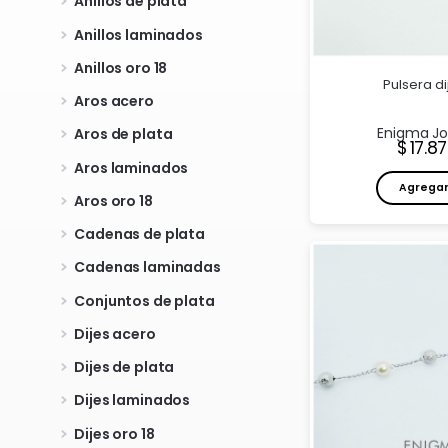
Anillos de plata
Anillos laminados
Anillos oro 18
Pulsera di
Aros acero
Enigma J
Aros de plata
Preci
17.8
Aros laminados
Agrega
Aros oro 18
Cadenas de plata
Cadenas laminadas
Conjuntos de plata
Dijes acero
Dijes de plata
Dijes laminados
Dijes oro 18