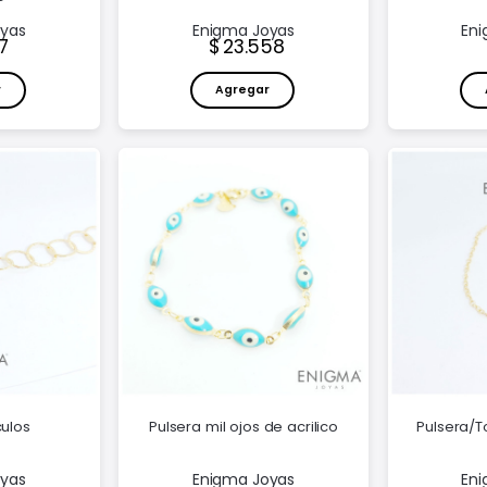
oyas
Enigma Joyas
Eni
io:
Precio:
17
23.558
r
Agregar
culos
Pulsera mil ojos de acrilico
Pulsera/T
oyas
Enigma Joyas
Eni