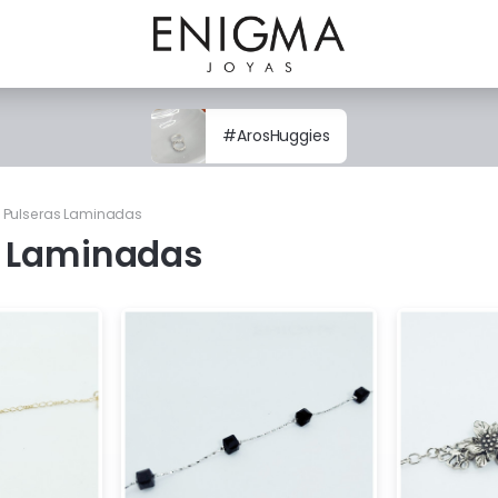
#ArosHuggies
Pulseras Laminadas
s Laminadas