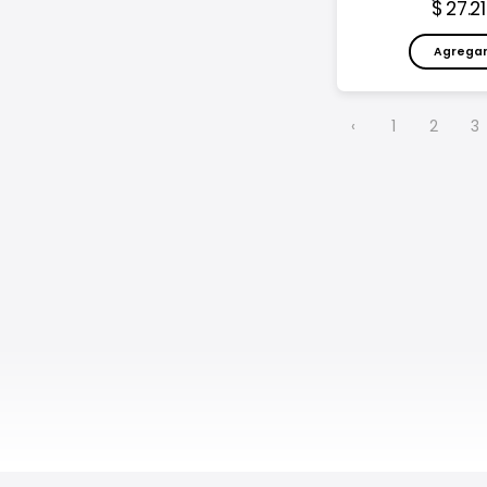
Preci
27.2
Agrega
‹
1
2
3