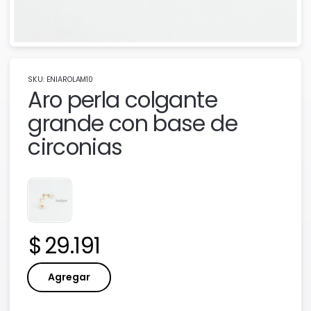
SKU: ENIAROLAM10
Aro perla colgante
grande con base de
circonias
Precio:
29.191
Agregar