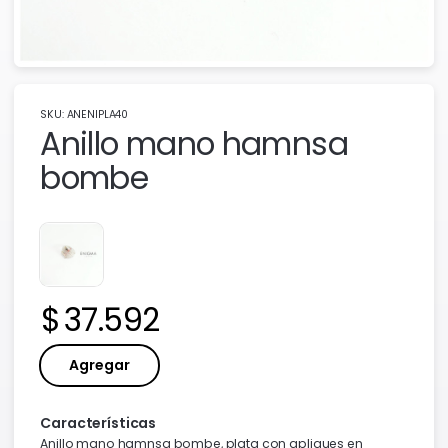
SKU: ANENIPLA40
Anillo mano hamnsa
bombe
Precio:
37.592
Agregar
Características
Anillo mano hamnsa bombe, plata con apliques en