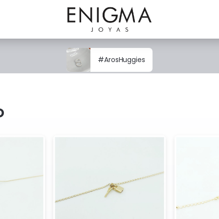
#ArosHuggies
o