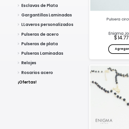
Esclavas de Plata
Gargantillas Laminadas
Pulsera circ
LLaveros personalizados
Enigma J
Pulseras de acero
Preci
14.7
Pulseras de plata
Agrega
Pulseras Laminadas
Relojes
Rosarios acero
¡Ofertas!