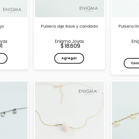
jo
Pulsera dije llave y candado
Pulsera lí
oyas
Enigma Joyas
Eni
io:
Precio:
01
18.609
r
Agregar
Cons