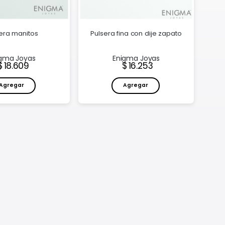
era manitos
Pulsera fina con dije zapato
gma Joyas
Enigma Joyas
Precio:
Precio:
18.609
16.253
Agregar
Agregar