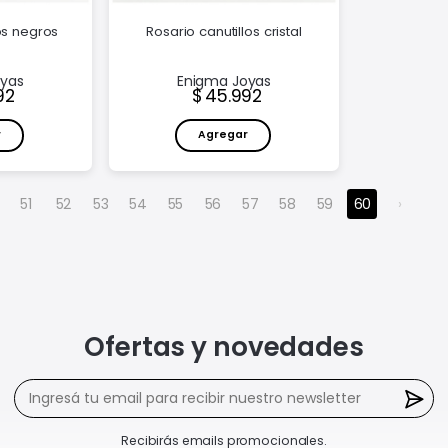
os negros
Rosario canutillos cristal
oyas
Enigma Joyas
o:
Precio:
92
45.992
r
Agregar
51
52
53
54
55
56
57
58
59
60
›
Ofertas y novedades
Recibirás emails promocionales.