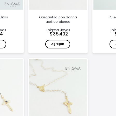
ulitos
Gargantilla con donna
Puls
acrilico blanca
oyas
Enigma Joyas
Eni
o:
Precio:
74
35.492
r
Agregar