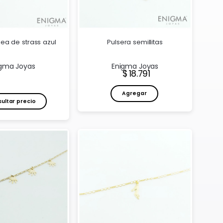
nea de strass azul
Pulsera semillitas
gma Joyas
Enigma Joyas
Precio:
18.791
Agregar
ultar precio